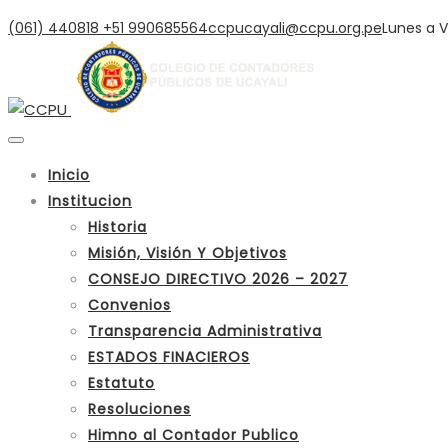
(061) 440818
+51 990685564
ccpucayali@ccpu.org.pe
Lunes a V
Inicio
Institucion
Historia
Misión, Visión Y Objetivos
CONSEJO DIRECTIVO 2026 – 2027
Convenios
Transparencia Administrativa
ESTADOS FINACIEROS
Estatuto
Resoluciones
Himno al Contador Publico