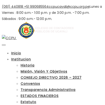
(061) 440818
+51 990685564
ccpucayali@ccpu.org.pe
Lunes a
Viernes : 8:00 a.m.- 1:00 p.m. y de 3:00 p.m. -7:00 p.m.
Sábados : 9:00 a.m.- 12:00 p.m.
Inicio
Institucion
Historia
Misión, Visión Y Objetivos
CONSEJO DIRECTIVO 2026 – 2027
Convenios
Transparencia Administrativa
ESTADOS FINACIEROS
Estatuto