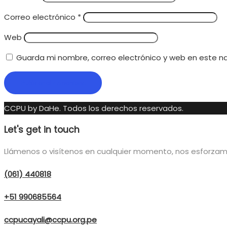
Correo electrónico
*
Web
Guarda mi nombre, correo electrónico y web en este n
CCPU by DaHe.
Todos los derechos reservados.
Let's get in touch
Llámenos o visítenos en cualquier momento, nos esforzamos
(061) 440818
+51 990685564
ccpucayali@ccpu.org.pe