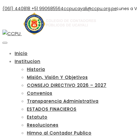
(061) 440818
+51 990685564
ccpucayali@ccpu.org.pe
Lunes a V
Inicio
Institucion
Historia
Misión, Visión Y Objetivos
CONSEJO DIRECTIVO 2026 – 2027
Convenios
Transparencia Administrativa
ESTADOS FINACIEROS
Estatuto
Resoluciones
Himno al Contador Publico