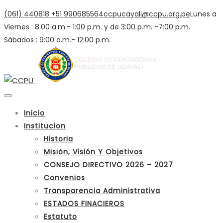
(061) 440818
+51 990685564
ccpucayali@ccpu.org.pe
Lunes a
Viernes : 8:00 a.m.- 1:00 p.m. y de 3:00 p.m. -7:00 p.m.
Sábados : 9:00 a.m.- 12:00 p.m.
Inicio
Institucion
Historia
Misión, Visión Y Objetivos
CONSEJO DIRECTIVO 2026 – 2027
Convenios
Transparencia Administrativa
ESTADOS FINACIEROS
Estatuto