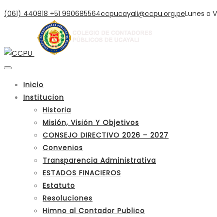
(061) 440818
+51 990685564
ccpucayali@ccpu.org.pe
Lunes a V
Inicio
Institucion
Historia
Misión, Visión Y Objetivos
CONSEJO DIRECTIVO 2026 – 2027
Convenios
Transparencia Administrativa
ESTADOS FINACIEROS
Estatuto
Resoluciones
Himno al Contador Publico