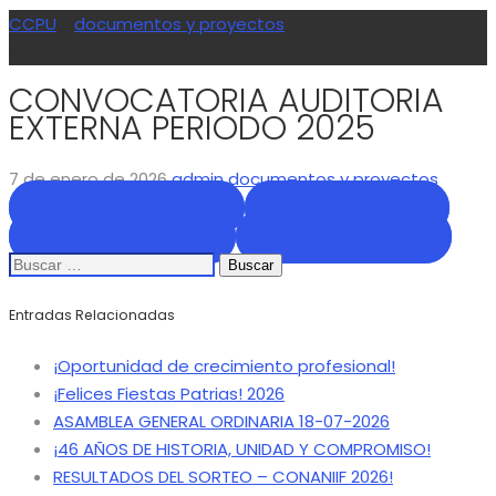
CCPU
>
documentos y proyectos
>
CONVOCATORIA
AUDITORIA EXTERNA PERIODO 2025
CONVOCATORIA AUDITORIA
EXTERNA PERIODO 2025
7 de enero de 2026
admin
documentos y proyectos
Share on Facebook
Share on Twitter
Share on Pinterest
Share on LinkedIn
Buscar:
Entradas Relacionadas
¡Oportunidad de crecimiento profesional!
¡Felices Fiestas Patrias! 2026
ASAMBLEA GENERAL ORDINARIA 18-07-2026
¡46 AÑOS DE HISTORIA, UNIDAD Y COMPROMISO!
RESULTADOS DEL SORTEO – CONANIIF 2026!