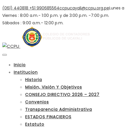
(061) 440818
+51 990685564
ccpucayali@ccpu.org.pe
Lunes a
Viernes : 8:00 a.m.- 1:00 p.m. y de 3:00 p.m. -7:00 p.m.
Sábados : 9:00 a.m.- 12:00 p.m.
Inicio
Institucion
Historia
Misión, Visión Y Objetivos
CONSEJO DIRECTIVO 2026 – 2027
Convenios
Transparencia Administrativa
ESTADOS FINACIEROS
Estatuto