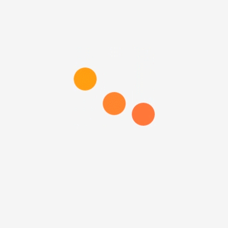
¡Oportunidad de crecimiento profesional!
¡Felices Fiestas Patrias! 2026
ASAMBLEA GENERAL ORDINARIA 18-07-2026
¡46 AÑOS DE HISTORIA, UNIDAD Y COMPROMISO!
RESULTADOS DEL SORTEO – CONANIIF 2026!
Comentarios recientes
Categorías
CARTAS
CEREMONIAS
Comunicados y Anuncios.
documentos y proyectos
Sin Categoria
Related articles