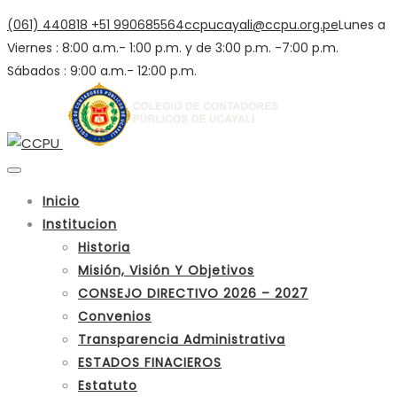
(061) 440818
+51 990685564
ccpucayali@ccpu.org.pe
Lunes a
Viernes : 8:00 a.m.- 1:00 p.m. y de 3:00 p.m. -7:00 p.m.
Sábados : 9:00 a.m.- 12:00 p.m.
Inicio
Institucion
Historia
Misión, Visión Y Objetivos
CONSEJO DIRECTIVO 2026 – 2027
Convenios
Transparencia Administrativa
ESTADOS FINACIEROS
Estatuto