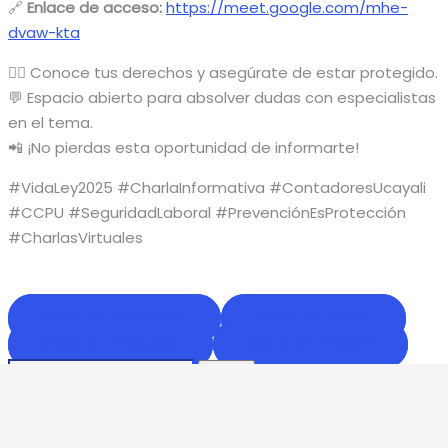
🔗
Enlace de acceso:
https://meet.google.com/mhe-
dvaw-kta
👨‍⚖️ Conoce tus derechos y asegúrate de estar protegido.
💬 Espacio abierto para absolver dudas con especialistas
en el tema.
📲 ¡No pierdas esta oportunidad de informarte!
#VidaLey2025 #CharlaInformativa #ContadoresUcayali
#CCPU #SeguridadLaboral #PrevenciónEsProtección
#CharlasVirtuales
Share on Facebook
Share on Twitter
Share on Pinterest
Share on LinkedIn
Buscar:
Entradas Relacionadas