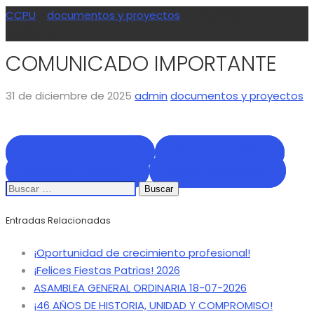
CCPU
>
documentos y proyectos
>
COMUNICADO
IMPORTANTE
COMUNICADO IMPORTANTE
31 de diciembre de 2025
admin
documentos y proyectos
Share on Facebook
Share on Twitter
Share on Pinterest
Share on LinkedIn
Buscar:
Entradas Relacionadas
¡Oportunidad de crecimiento profesional!
¡Felices Fiestas Patrias! 2026
ASAMBLEA GENERAL ORDINARIA 18-07-2026
¡46 AÑOS DE HISTORIA, UNIDAD Y COMPROMISO!