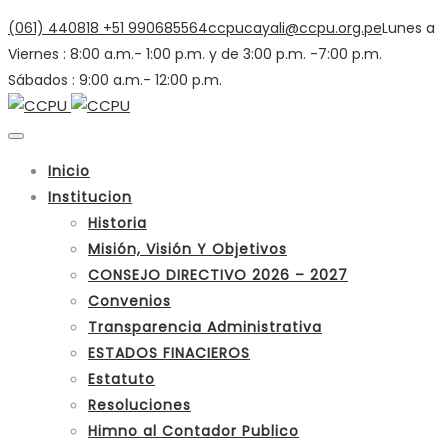
(061) 440818
+51 990685564
ccpucayali@ccpu.org.pe
Lunes a
Viernes : 8:00 a.m.- 1:00 p.m. y de 3:00 p.m. -7:00 p.m.
Sábados : 9:00 a.m.- 12:00 p.m.
Inicio
Institucion
Historia
Misión, Visión Y Objetivos
CONSEJO DIRECTIVO 2026 – 2027
Convenios
Transparencia Administrativa
ESTADOS FINACIEROS
Estatuto
Resoluciones
Himno al Contador Publico