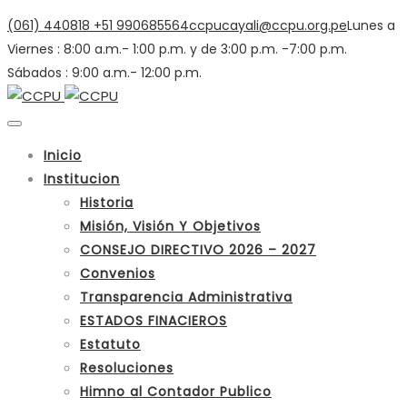
(061) 440818
+51 990685564
ccpucayali@ccpu.org.pe
Lunes a
Viernes : 8:00 a.m.- 1:00 p.m. y de 3:00 p.m. -7:00 p.m.
Sábados : 9:00 a.m.- 12:00 p.m.
Inicio
Institucion
Historia
Misión, Visión Y Objetivos
CONSEJO DIRECTIVO 2026 – 2027
Convenios
Transparencia Administrativa
ESTADOS FINACIEROS
Estatuto
Resoluciones
Himno al Contador Publico